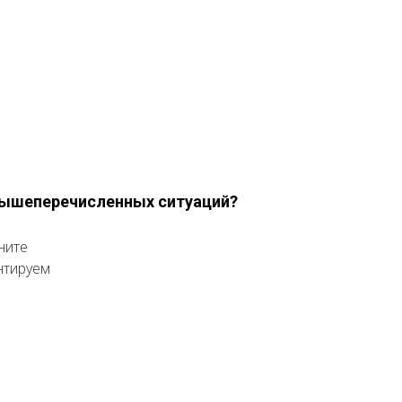
 вышеперечисленных ситуаций?
ните
нтируем