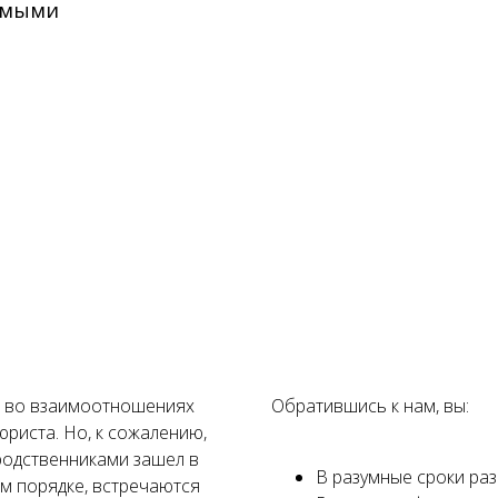
самыми
ы во взаимоотношениях
Обратившись к нам, вы:
риста. Но, к сожалению,
 родственниками зашел в
В разумные сроки ра
ом порядке, встречаются