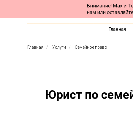
Внимание!
Max и Te
ФПК Альтернатива
нам или оставляйт
Юридическая помощь в Краснодаре
и по всей России
Главная
Главная
/
Услуги
/
Семейное право
Юрист по семе