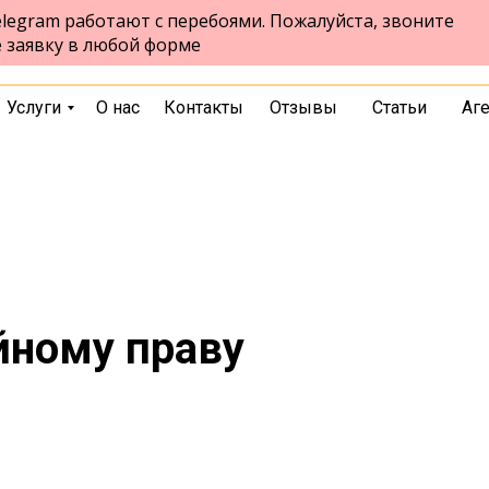
legram работают с перебоями. Пожалуйста, звоните
Краснодар
е заявку в любой форме
выбрать город
Услуги
О нас
Контакты
Отзывы
Статьи
Аг
йному праву