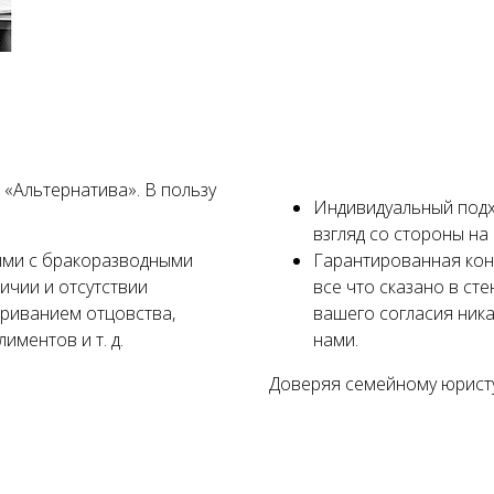
«Альтернатива». В пользу
Индивидуальный подх
взгляд со стороны н
ыми с бракоразводными
Гарантированная кон
ичии и отсутствии
все что сказано в ст
ариванием отцовства,
вашего согласия ник
иментов и т. д.
нами.
Доверяя семейному юристу